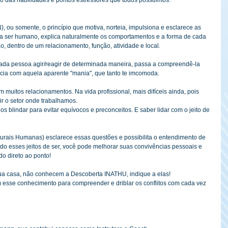
), ou somente, o princípio que motiva, norteia, impulsiona e esclarece as 
da ser humano, explica naturalmente os comportamentos e a forma de cada 
o, dentro de um relacionamento, função, atividade e local.
cada pessoa agir/reagir de determinada maneira, passa a compreendê-la 
cia com aquela aparente "mania", que tanto te imcomoda.
 muitos relacionamentos. Na vida profissional, mais difíceis ainda, pois 
 o setor onde trabalhamos.
s blindar para evitar equívocos e preconceitos. E saber lidar com o jeito de 
urais Humanas) esclarece essas questões e possibilita o entendimento de 
 esses jeitos de ser, você pode melhorar suas convivências pessoais e 
do direto ao ponto!
a casa, não conhecem a Descoberta INATHU, indique a elas!
 esse conhecimento para compreender e driblar os conflitos com cada vez 