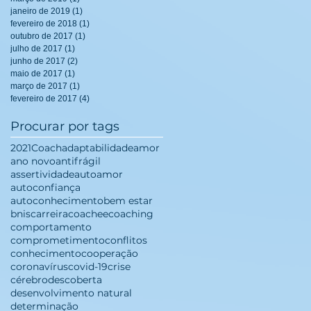
janeiro de 2019
(1)
1 post
fevereiro de 2018
(1)
1 post
outubro de 2017
(1)
1 post
julho de 2017
(1)
1 post
junho de 2017
(2)
2 posts
maio de 2017
(1)
1 post
março de 2017
(1)
1 post
fevereiro de 2017
(4)
4 posts
Procurar por tags
2021
Coach
adaptabilidade
amor
ano novo
antifrágil
assertividade
autoamor
autoconfiança
autoconhecimento
bem estar
bnis
carreira
coachee
coaching
comportamento
comprometimento
conflitos
conhecimento
cooperação
coronavírus
covid-19
crise
cérebro
descoberta
desenvolvimento natural
determinação