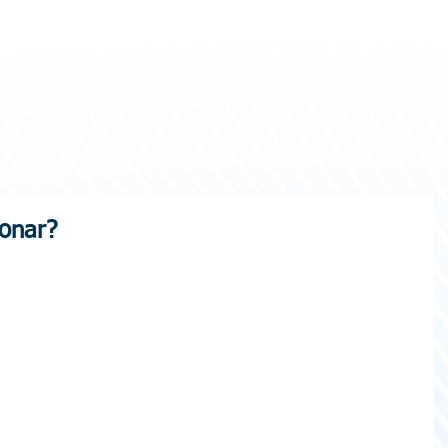
ANA
Início
Sobre
Programas
Loja
Blog
Age
ionar?