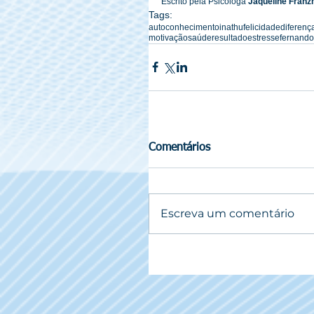
Escrito pela Psicóloga 
Jaqueline Fran
Tags:
autoconhecimento
inathu
felicidade
diferenç
motivação
saúde
resultado
estresse
fernand
Comentários
Escreva um comentário