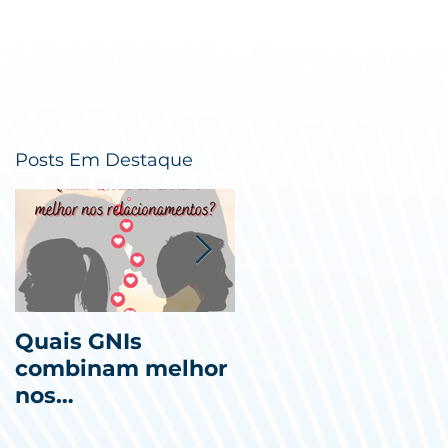
nda
Contato
Login
Posts Em Destaque
Quais GNIs
Dia Internacional
combinam melhor
da Mulher
nos
relacionamentos?