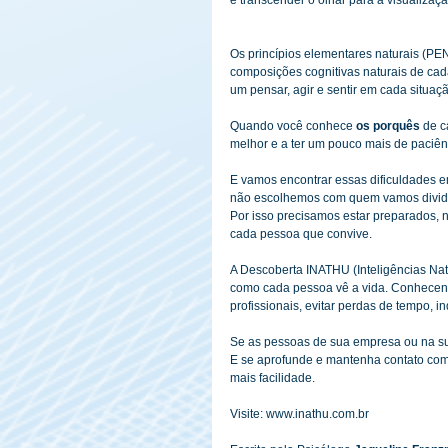
Os princípios elementares naturais (PEN
composições cognitivas naturais de ca
um pensar, agir e sentir em cada situaçã
Quando você conhece 
os porquês
 de 
melhor e a ter um pouco mais de paciên
E vamos encontrar essas dificuldades em
não escolhemos com quem vamos dividir
Por isso precisamos estar preparados, no
cada pessoa que convive.
A Descoberta INATHU (Inteligências Nat
como cada pessoa vê a vida. Conhecendo
profissionais, evitar perdas de tempo, in
Se as pessoas de sua empresa ou na su
E se aprofunde e mantenha contato com
mais facilidade.
Visite: www.inathu.com.br