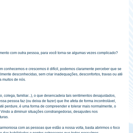
amento com outra pessoa, para você torna-se algumas vezes complicado?
em conhecemos e crescemos é difícil, podemos claramente perceber que se 
almente desconhecidas, sem criar inadequações, desconfortos, travas ou até 
a muitos de nós.
, colega, familiar...), o que desencadeia tais sentimentos desajustados, 
essa pessoa faz (ou deixa de fazer) que lhe afeta de forma incontrolável, 
 até perdure, é uma forma de compreender e tolerar mais normalmente, o 
Vindo a diminuir situações constrangedoras, desajustes nos 
turas.
harmoniosa com as pessoas que estão a nossa volta, basta abrirmos o foco 
ão das habilidades e pontos estressores que todos possuímos.  