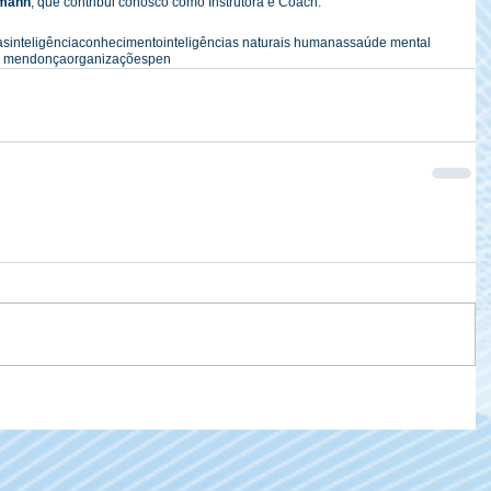
zmann
, que contribui conosco como Instrutora e Coach.
as
inteligência
conhecimento
inteligências naturais humanas
saúde mental
o mendonça
organizações
pen