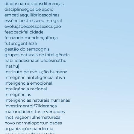
diadosnamorados
diferenças
disciplina
egos de apoio
empatia
equilíbrio
escolhas
essência
estresse
eu integral
evolução
excessos
execução
feedback
felicidade
fernando mendonça
força
futuro
gentileza
gestão do tempo
gnis
grupos naturais de inteligência
habilidades
inabilidades
inathu
inathu]
instituto de evolução humana
inteligência
inteligência ativa
inteligência emocional
inteligência racional
inteligências
inteligências naturais humanas
investimento
jf7
liderança
maturidade
mitos e verdades
motivação
mulher
natureza
novo normal
oportunidades
organizações
pandemia