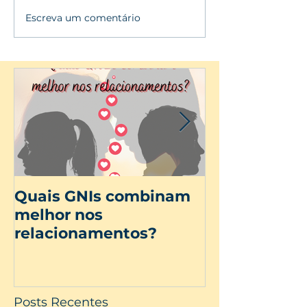
Escreva um comentário
Quais GNIs combinam
Dia Internac
melhor nos
Mulher
relacionamentos?
Posts Recentes