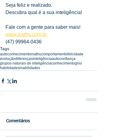
Seja feliz e realizado.
Descubra qual é a sua inteligência!
Fale com a gente para saber mais!
www.inathu.com.br
(47) 99964-0436
Tags:
autoconhecimento
inathu
comportamento
felicidade
evolução
diferenças
inteligência
autoconfiança
grupos naturais de inteligência
conhecimento
gnis
habilidades
inabilidades
Comentários