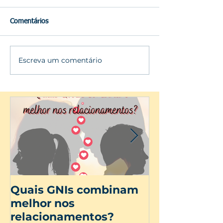
Comentários
Escreva um comentário
Quais GNIs combinam
Dia Internac
melhor nos
Mulher
relacionamentos?