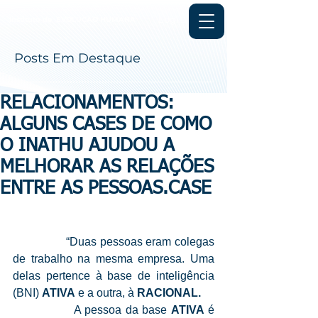
Login
Instituto de
EVOLUÇÃO HUMANA
Posts Em Destaque
RELACIONAMENTOS:
ALGUNS CASES DE COMO
O INATHU AJUDOU A
MELHORAR AS RELAÇÕES
ENTRE AS PESSOAS.CASE
                “Duas pessoas eram colegas 
de trabalho na mesma empresa. Uma 
delas pertence à base de inteligência 
(BNI) 
ATIVA
 e a outra, à 
RACIONAL.
                A pessoa da base 
ATIVA
 é 