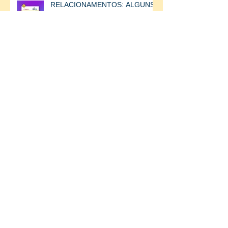
RELACIONAMENTOS: ALGUNS
CASES DE COMO O INATHU
AJUDOU A MELHORAR AS
RELAÇÕES ENTRE AS
PESSOAS.
Arquivo
junho de 2022
(1)
1 post
março de 2022
(1)
1 post
janeiro de 2022
(1)
1 post
dezembro de 2021
(1)
1 post
novembro de 2021
(2)
2 posts
outubro de 2021
(3)
3 posts
setembro de 2021
(4)
4 posts
agosto de 2021
(4)
4 posts
julho de 2021
(5)
5 posts
junho de 2021
(3)
3 posts
maio de 2021
(3)
3 posts
abril de 2021
(4)
4 posts
março de 2021
(4)
4 posts
fevereiro de 2021
(4)
4 posts
janeiro de 2021
(1)
1 post