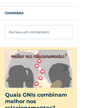
Comentários
Escreva um comentário
Quais GNIs combinam
Dia Internac
melhor nos
Mulher
relacionamentos?