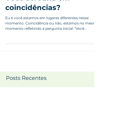
Você acredita em
coincidências?
Eu e você estamos em lugares diferentes nesse
momento. Coincidência ou não, estamos no mesmo
momento refletindo a pergunta inicial: "Você...
Posts Recentes
Quais GNIs combinam
melhor nos
relacionamentos?
Dia Internacional da Mulher