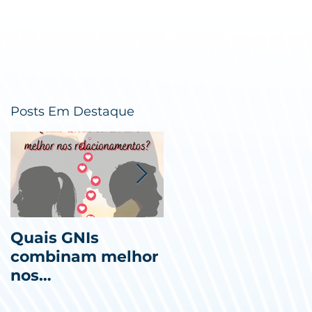
nda
Contato
Login
Posts Em Destaque
Quais GNIs
Dia Internacional
combinam melhor
da Mulher
nos
relacionamentos?