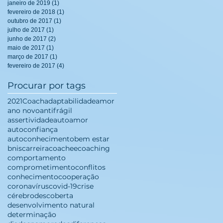
janeiro de 2019
(1)
1 post
fevereiro de 2018
(1)
1 post
outubro de 2017
(1)
1 post
julho de 2017
(1)
1 post
junho de 2017
(2)
2 posts
maio de 2017
(1)
1 post
março de 2017
(1)
1 post
fevereiro de 2017
(4)
4 posts
Procurar por tags
2021
Coach
adaptabilidade
amor
ano novo
antifrágil
assertividade
autoamor
autoconfiança
autoconhecimento
bem estar
bnis
carreira
coachee
coaching
comportamento
comprometimento
conflitos
conhecimento
cooperação
coronavírus
covid-19
crise
cérebro
descoberta
desenvolvimento natural
determinação