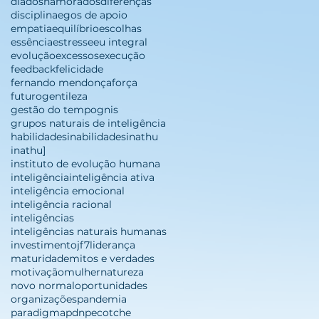
diadosnamorados
diferenças
disciplina
egos de apoio
empatia
equilíbrio
escolhas
essência
estresse
eu integral
evolução
excessos
execução
feedback
felicidade
fernando mendonça
força
futuro
gentileza
gestão do tempo
gnis
grupos naturais de inteligência
habilidades
inabilidades
inathu
inathu]
instituto de evolução humana
inteligência
inteligência ativa
inteligência emocional
inteligência racional
inteligências
inteligências naturais humanas
investimento
jf7
liderança
maturidade
mitos e verdades
motivação
mulher
natureza
novo normal
oportunidades
organizações
pandemia
paradigma
pdn
pecotche