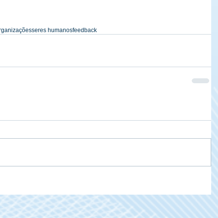
rganizações
seres humanos
feedback