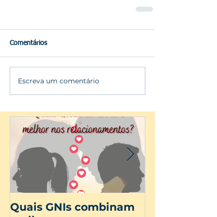
Comentários
Escreva um comentário
Quais GNIs combinam
Dia Internac