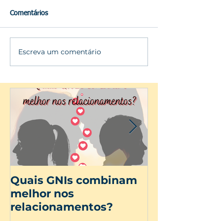
Comentários
Escreva um comentário
Quais GNIs combinam
Dia Internac
melhor nos
Mulher
relacionamentos?